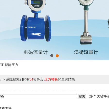
1
2
RT
智能压力
 > 系统搜索到约有
64
项符合
压力校验
的查询结果
(多个关键字请
能和方法